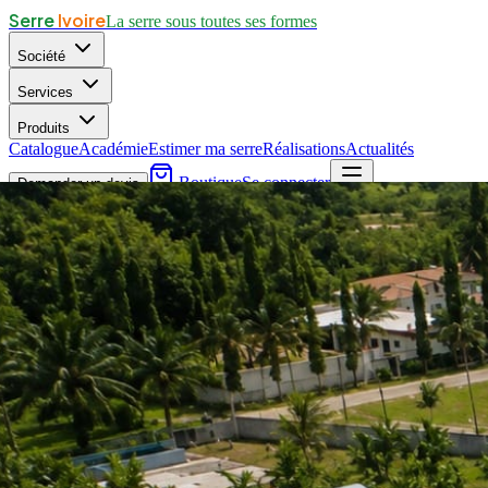
Serre
Ivoire
La serre sous toutes ses formes
Société
Services
Produits
Catalogue
Académie
Estimer ma serre
Réalisations
Actualités
Boutique
Se connecter
Demander un devis